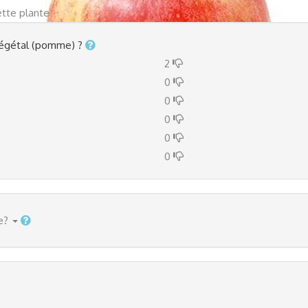
ette plante
e végétal (pomme) ?
2
0
0
0
0
0
e?