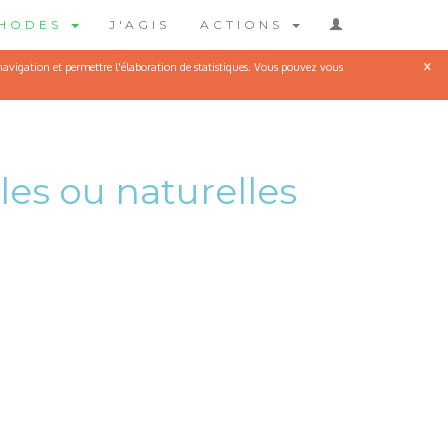
THODES
J'AGIS
ACTIONS
×
 navigation et permettre l'élaboration de statistiques. Vous pouvez vous
les ou naturelles