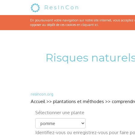
ResInCon
En poursuivant votre navigation sur notre site internet, vous acceptez qu
opposer au dépôt de ces cookies en cliquant
ici
.
Risques naturels
resincon.org
Accueil
>>
plantations et méthodes
>>
comprendre
Sélectionner une plante
Identifiez-vous
ou
enregistrez-vous
pour faire po