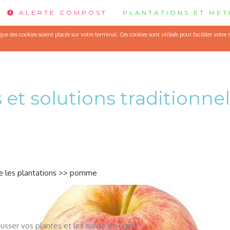
ALERTE COMPOST
PLANTATIONS ET ME
C'est le mois de faire les semis: chicorÃ©e frisÃ©e de ruffec
e des cookies soient placés sur votre terminal. Ces cookies sont utilisés pour faciliter votre
 et solutions traditionnel
 les plantations
>>
pomme
usser vos plantes et les suivre en ligne