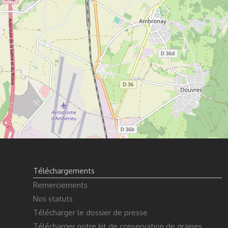
Téléchargements
Remerciements
Nos statuts
Télécharger le dossier de presse
Télécharger notre kit de conservation de graines