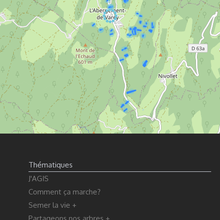
Thématiques
J'AGIS
Comment ça marche?
Semer la vie +
Partageons nos arbres +