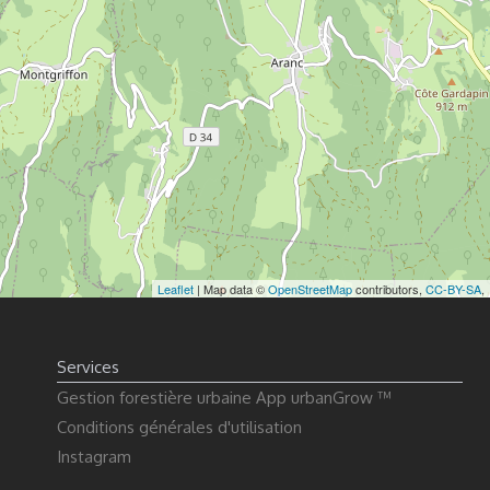
Leaflet
| Map data ©
OpenStreetMap
contributors,
CC-BY-SA
,
Services
Gestion forestière urbaine App urbanGrow ™
Conditions générales d'utilisation
Instagram