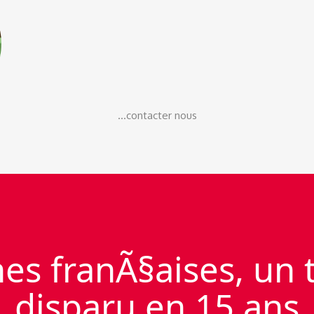
...contacter nous
s franÃ§aises, un t
disparu en 15 ans