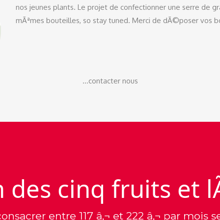
nos jeunes plants. Le projet de confectionner une serre de 
mÃªmes bouteilles, so stay tuned. Merci de dÃ©poser vos bou
...contacter nous
n des cinq fruits et
consacrer entre 117 â‚¬ et 222 â‚¬ par mo