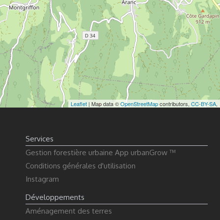
Leaflet
| Map data ©
OpenStreetMap
contributors,
CC-BY-SA
,
Services
Gestion forestière urbaine App urbanGrow ™
Conditions générales d'utilisation
Instagram
Développements
Aménagement des terres