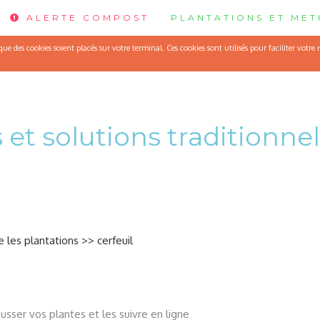
ALERTE COMPOST
PLANTATIONS ET ME
C'est le mois de faire les semis: oignon rouge
e des cookies soient placés sur votre terminal. Ces cookies sont utilisés pour faciliter votre
 et solutions traditionnel
 les plantations
>>
cerfeuil
usser vos plantes et les suivre en ligne