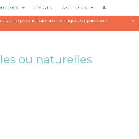
THODES
J'AGIS
ACTIONS
×
 navigation et permettre l'élaboration de statistiques. Vous pouvez vous
les ou naturelles