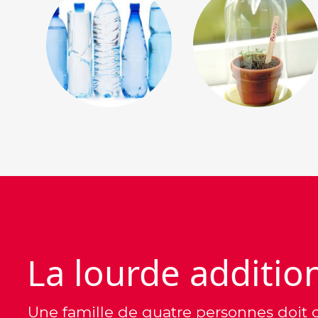
La lourde additio
Une famille de quatre personnes doit 