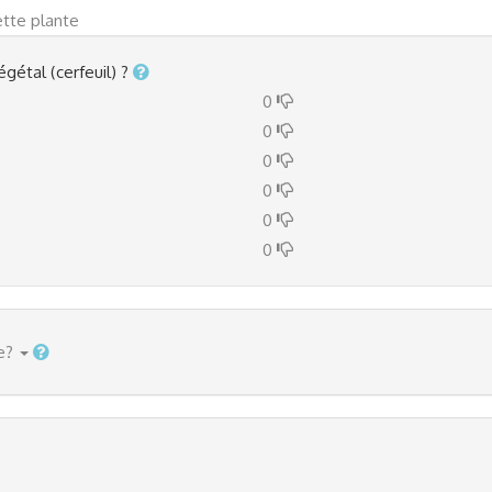
ette plante
égétal (cerfeuil) ?
0
0
0
0
0
0
e?