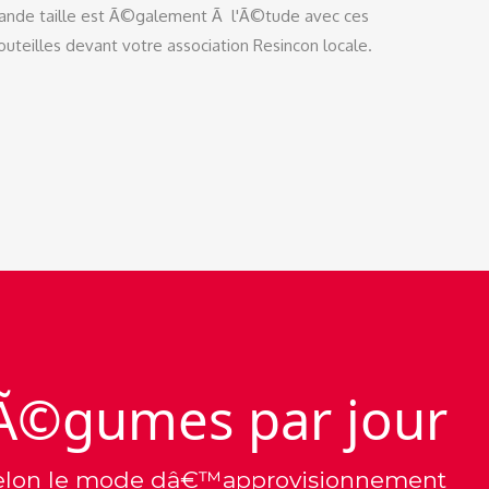
grande taille est Ã©galement Ã l'Ã©tude avec ces
teilles devant votre association Resincon locale.
 lÃ©gumes par jour
is selon le mode dâ€™approvisionnement