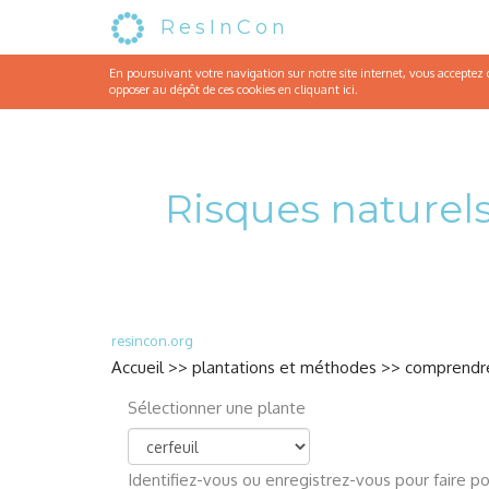
ResInCon
En poursuivant votre navigation sur notre site internet, vous acceptez qu
opposer au dépôt de ces cookies en cliquant
ici
.
Risques naturels
resincon.org
Accueil
>>
plantations et méthodes
>>
comprendre
Sélectionner une plante
Identifiez-vous
ou
enregistrez-vous
pour faire po