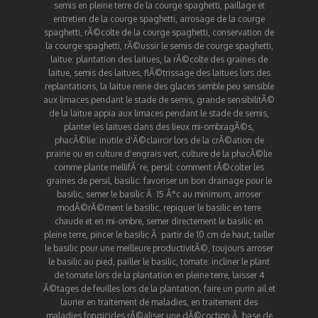
semis en pleine terre de la courge spaghetti
,
paillage et
entretien de la courge spaghetti
,
arrosage de la courge
spaghetti
,
rÃ©colte de la courge spaghetti
,
conservation de
la courge spaghetti
,
rÃ©ussir le semis de courge spaghetti
,
laitue
:
plantation des laitues
,
la rÃ©colte des graines de
laitue
,
semis des laitues
,
flÃ©trissage des laitues lors des
replantations
,
la laitue reine des glaces semble peu sensible
aux limaces pendant le stade de semis
,
grande sensibilitÃ©
de la laitue appia aux limaces pendant le stade de semis
,
planter les laitues dans des lieux mi-ombragÃ©s
,
phacÃ©lie
:
inutile d'Ã©claircir lors de la crÃ©ation de
prairie ou en culture d'engrais vert
,
culture de la phacÃ©lie
comme plante mellifÃ¨re
,
persil
:
comment rÃ©colter les
graines de persil
,
basilic
:
favoriser un bon drainage pour le
basilic
,
semer le basilic Ã 15 Â°c au minimum
,
arroser
modÃ©rÃ©ment le basilic
,
repiquer le basilic en terre
chaude et en mi-ombre
,
semer directement le basilic en
pleine terre
,
pincer le basilic Ã partir de 10 cm de haut
,
tailler
le basilic pour une meilleure productivitÃ©
,
toujours arroser
le basilic au pied
,
pailler le basilic
,
tomate
:
incliner le plant
de tomate lors de la plantation en pleine terre
,
laisser 4
Ã©tages de feuilles lors de la plantation
,
faire un purin ail et
laurier en traitement de maladies
,
en traitement des
maladies fongicides rÃ©aliser une dÃ©coction Ã base de