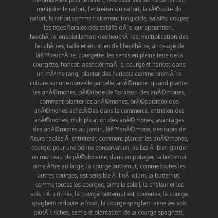
multiplier le raifort
,
l'entretien du raifort
,
la rÃ©colte du
raifort
,
le raifort comme traitement fongicide
,
salsifis
:
coupez
les tiges florales des salsifis dÃ¨s leur apparition.
,
heuchÃ¨re
:
ensoleillement des heuchÃ¨res
,
multiplication des
heuchÃ¨res
,
taille et entretien de l'heuchÃ¨re
,
arrosage de
lâ€™heuchÃ¨re
,
courgette
:
les semis en pleine terre de la
courgette
,
haricot
:
associer maÃ¯s, courge et haricot dans
un mÃªme rang
,
planter des haricots comme premiÃ¨re
culture sur une nouvelle parcelle
,
anÃ©mone
:
quand planter
les anÃ©mones
,
pÃ©riode de floraison des anÃ©mones
,
comment planter les anÃ©mones
,
prÃ©paration des
anÃ©mones achetÃ©es dans le commerce
,
entretien des
anÃ©mones
,
multiplication des anÃ©mones
,
avantages
des anÃ©mones au jardin
,
lâ€™anÃ©mone, des tapis de
fleurs faciles Ã entretenir
,
comment planter les anÃ©mones
,
courge
:
pour une bonne conservation, veillez Ã bien garder
un morceau de pÃ©doncule
,
dans un potager, la butternut
aime Ãªtre au large
,
la courge butternut, comme toutes les
autres courges, est sensible Ã l'oÃ¯dium
,
la butternut,
comme toutes les courges, aime le soleil, la chaleur et les
sols trÃ¨s riches
,
la courge butternut est coureuse
,
la courge
spaghetti redoute le froid
,
la courge spaghetti aime les sols
plutÃ´t riches
,
semis et plantation de la courge spaghetti
,