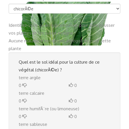
Identifiez-vous
ou
enregistrez-vous
pour faire pousser
vos plantes et les suivre en ligne
Aucune maladie n'est encore enregistrée pour cette
plante
Quel est le sol idéal pour la culture de ce
végétal (chicorÃ©e) ?
terre argile
0
0
terre calcaire
0
0
terre humifÃ¨re (ou limoneuse)
0
0
terre sableuse