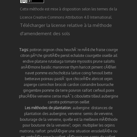
Cette méthode est mise à disposition selon les termes de la
Licence Creative Commons Attribution 4.0 International
.
Télécharger la license relative à la méthode
d'amendement des sols
Tags:
potiron
oignon
chou
heuchÃ¨re
mÃ¢che
fraise
courge
citron
pÃªche
giroflÃ©e
persil
echalote
courgette
oseille
ail
endive
platane
rutabaga
tomate
myosotis
prune
salsifis
anÃ©mone
basilic
maronnier
thym
haricot
piment
cÃ©leri
navet
pomme
eschscholtzia
laitue
coing
fenouil
bette
betterave
poireau
pastÃ¨que
chicorÃ©e
abricot
orpin
asperge
cornichon
brocoli
cardon
coriandre
bourrache
gingembre
pomme de terre
poivron
raifort
cerfeuil
poire
phacÃ©lie
verveine
cerise
maÃ¯s
ciboulette
tilleul
aubergine
carotte
potimarron
oeillet
Les méthodes de plantation:
aubergine
:
distances de
plantation des aubergine
,
verveine
:
semis de verveine
,
bouturage de la verveine
,
quelle est la meilleure mÃ©thode
pour bouturer de la verveine?
,
orpin
:
multiplier les orpins
matrona
,
raifort
:
privilÃ©gier une situation ensoleillÃ©e ou
mi-ombrÃ©e pour le raifort
,
rÃ©ussir ses semis de raifort
,