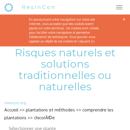
ResInCon
C'est le mois de faire les semis: haricot vert nain Ã filet rudy
×
En poursuivant votre navigation sur notre site
internet, vous acceptez que des cookies soient
placés sur votre terminal. Ces cookies sont utilisés
pour faciliter votre navigation et permettre
l'élaboration de statistiques. Vous pouvez vous
opposer au dépôt de ces cookies en cliquant
ici
.
Risques naturels et
solutions
traditionnelles ou
naturelles
resincon.org
Accueil
>>
plantations et méthodes
>>
comprendre les
plantations
>>
chicorÃ©e
Sélectionner une plante