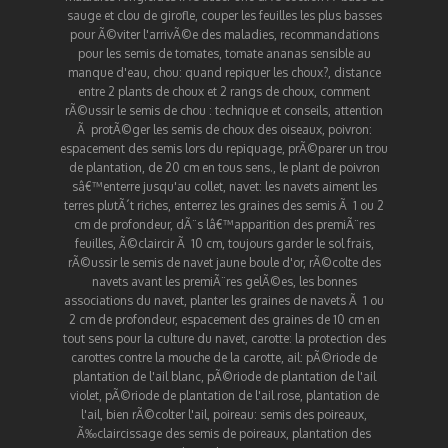
sauge et clou de girofle
,
couper les feuilles les plus basses
pour Ã©viter l'arrivÃ©e des maladies
,
recommandations
pour les semis de tomates
,
tomate ananas sensible au
manque d'eau
,
chou
:
quand repiquer les choux?
,
distance
entre 2 plants de choux et 2 rangs de choux
,
comment
rÃ©ussir le semis de chou : technique et conseils
,
attention
Ã protÃ©ger les semis de choux des oiseaux
,
poivron
:
espacement des semis lors du repiquage
,
prÃ©parer un trou
de plantation, de 20 cm en tous sens.
,
le plant de poivron
sâ€™enterre jusqu'au collet
,
navet
:
les navets aiment les
terres plutÃ´t riches
,
enterrez les graines des semis Ã 1 ou 2
cm de profondeur
,
dÃ¨s lâ€™apparition des premiÃ¨res
feuilles, Ã©claircir Ã 10 cm
,
toujours garder le sol frais
,
rÃ©ussir le semis de navet jaune boule d'or
,
rÃ©colte des
navets avant les premiÃ¨res gelÃ©es
,
les bonnes
associations du navet
,
planter les graines de navets Ã 1 ou
2 cm de profondeur
,
espacement des graines de 10 cm en
tout sens pour la culture du navet
,
carotte
:
la protection des
carottes contre la mouche de la carotte
,
ail
:
pÃ©riode de
plantation de l'ail blanc
,
pÃ©riode de plantation de l'ail
violet
,
pÃ©riode de plantation de l'ail rose
,
plantation de
l'ail
,
bien rÃ©colter l'ail
,
poireau
:
semis des poireaux
,
Ã‰claircissage des semis de poireaux
,
plantation des