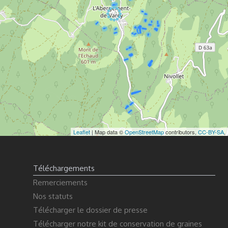
Leaflet
| Map data ©
OpenStreetMap
contributors,
CC-BY-SA
,
Téléchargements
Remerciements
Nos statuts
Télécharger le dossier de presse
Télécharger notre kit de conservation de graines