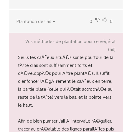
Plantation de l'ail
0
0
Vos méthodes de plantation pour ce végétal
(ail)
Seuls les caÃ¯eux situÃ©s sur le pourtour de la
tÃªte d'ail sont suffisamment forts et
dÃ©veloppÃ©s pour Ãªtre plantÃ©s. Il suffit
d'enfoncer lÃ©gÃ¨rement le caÃ¯eux en terre,
la partie plate (celle qui Ã©tait accrochÃ©e au
reste de la tÃªte) vers le bas, et la pointe vers
le haut.
Afin de bien planter l'ail Ã intervalle rÃ©gulier,
tracer au prÃ©alable des lignes parallÃ¨les puis