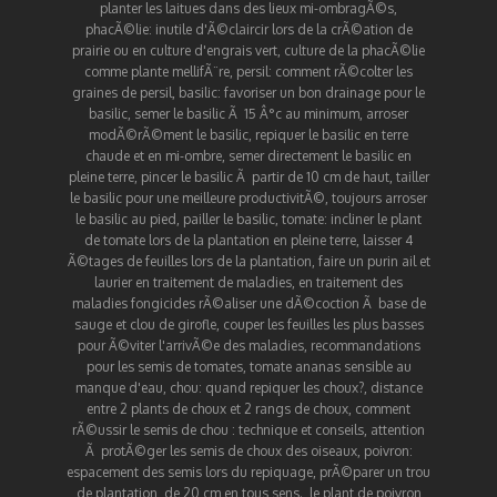
planter les laitues dans des lieux mi-ombragÃ©s
,
phacÃ©lie
:
inutile d'Ã©claircir lors de la crÃ©ation de
prairie ou en culture d'engrais vert
,
culture de la phacÃ©lie
comme plante mellifÃ¨re
,
persil
:
comment rÃ©colter les
graines de persil
,
basilic
:
favoriser un bon drainage pour le
basilic
,
semer le basilic Ã 15 Â°c au minimum
,
arroser
modÃ©rÃ©ment le basilic
,
repiquer le basilic en terre
chaude et en mi-ombre
,
semer directement le basilic en
pleine terre
,
pincer le basilic Ã partir de 10 cm de haut
,
tailler
le basilic pour une meilleure productivitÃ©
,
toujours arroser
le basilic au pied
,
pailler le basilic
,
tomate
:
incliner le plant
de tomate lors de la plantation en pleine terre
,
laisser 4
Ã©tages de feuilles lors de la plantation
,
faire un purin ail et
laurier en traitement de maladies
,
en traitement des
maladies fongicides rÃ©aliser une dÃ©coction Ã base de
sauge et clou de girofle
,
couper les feuilles les plus basses
pour Ã©viter l'arrivÃ©e des maladies
,
recommandations
pour les semis de tomates
,
tomate ananas sensible au
manque d'eau
,
chou
:
quand repiquer les choux?
,
distance
entre 2 plants de choux et 2 rangs de choux
,
comment
rÃ©ussir le semis de chou : technique et conseils
,
attention
Ã protÃ©ger les semis de choux des oiseaux
,
poivron
:
espacement des semis lors du repiquage
,
prÃ©parer un trou
de plantation, de 20 cm en tous sens.
,
le plant de poivron