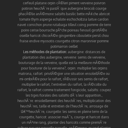
cerfeuil
platane
orpin
cÃ©leri
piment
verveine
poivron
potiron
heuchÃ¨re
pastÃ¨que
aubergine
brocoli
courge
phacÃ©lie
anÃ©mone
salsifis
basilic
bette
mÃ¢che
abricot
tomate
thym
asperge
echalote
eschscholtzia
laitue
cardon
navet
cornichon
prune
rutabaga
tilleul
coing
pomme de terre
poire
cerise
bourrache
pÃªche
poireau
fenouil
giroflÃ©e
oseille
haricot
chicorÃ©e
gingembre
ciboulette
persil
chou
fraise
endive
myosotis
courgette
citron
maronnier
pomme
potimarron
oeillet
Les méthodes de plantation:
aubergine
:
distances de
plantation des aubergine
,
verveine
:
semis de verveine
,
bouturage de la verveine
,
quelle est la meilleure mÃ©thode
pour bouturer de la verveine?
,
orpin
:
multiplier les orpins
matrona
,
raifort
:
privilÃ©gier une situation ensoleillÃ©e ou
mi-ombrÃ©e pour le raifort
,
rÃ©ussir ses semis de raifort
,
multiplier le raifort
,
l'entretien du raifort
,
la rÃ©colte du
raifort
,
le raifort comme traitement fongicide
,
salsifis
:
coupez
les tiges florales des salsifis dÃ¨s leur apparition.
,
heuchÃ¨re
:
ensoleillement des heuchÃ¨res
,
multiplication des
heuchÃ¨res
,
taille et entretien de l'heuchÃ¨re
,
arrosage de
lâ€™heuchÃ¨re
,
courgette
:
les semis en pleine terre de la
courgette
,
haricot
:
associer maÃ¯s, courge et haricot dans
un mÃªme rang
,
planter des haricots comme premiÃ¨re
culture sur une nouvelle parcelle
,
anÃ©mone
:
quand planter