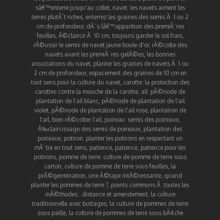
sâ€™enterre jusqu'au collet
,
navet
:
les navets aiment les
terres plutÃ´t riches
,
enterrez les graines des semis Ã 1 ou 2
cm de profondeur
,
dÃ¨s lâ€™apparition des premiÃ¨res
feuilles, Ã©claircir Ã 10 cm
,
toujours garder le sol frais
,
rÃ©ussir le semis de navet jaune boule d'or
,
rÃ©colte des
navets avant les premiÃ¨res gelÃ©es
,
les bonnes
associations du navet
,
planter les graines de navets Ã 1 ou
2 cm de profondeur
,
espacement des graines de 10 cm en
tout sens pour la culture du navet
,
carotte
:
la protection des
carottes contre la mouche de la carotte
,
ail
:
pÃ©riode de
plantation de l'ail blanc
,
pÃ©riode de plantation de l'ail
violet
,
pÃ©riode de plantation de l'ail rose
,
plantation de
l'ail
,
bien rÃ©colter l'ail
,
poireau
:
semis des poireaux
,
Ã‰claircissage des semis de poireaux
,
plantation des
poireaux
,
potiron
:
planter les potirons en respectant un
mÃ¨tre en tout sens
,
patience, patience, patience pour les
potirons
,
pomme de terre
:
culture de pomme de terre sous
carton
,
culture de pomme de terre sous feuilles
,
la
prÃ©germination, une Ã©tape intÃ©ressante
,
quand
planter les pommes de terre ?
,
points communs Ã toutes les
mÃ©thodes : distance et amendement
,
la culture
traditionnelle avec buttages
,
la culture de pommes de terre
sous paille
,
la culture de pommes de terre sous bÃ¢che