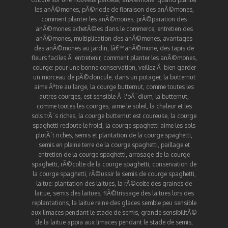
les anÃ©mones
,
pÃ©riode de floraison des anÃ©mones
,
comment planter les anÃ©mones
,
prÃ©paration des
anÃ©mones achetÃ©es dans le commerce
,
entretien des
anÃ©mones
,
multiplication des anÃ©mones
,
avantages
des anÃ©mones au jardin
,
lâ€™anÃ©mone, des tapis de
fleurs faciles Ã entretenir
,
comment planter les anÃ©mones
,
courge
:
pour une bonne conservation, veillez Ã bien garder
un morceau de pÃ©doncule
,
dans un potager, la butternut
aime Ãªtre au large
,
la courge butternut, comme toutes les
autres courges, est sensible Ã l'oÃ¯dium
,
la butternut,
comme toutes les courges, aime le soleil, la chaleur et les
sols trÃ¨s riches
,
la courge butternut est coureuse
,
la courge
spaghetti redoute le froid
,
la courge spaghetti aime les sols
plutÃ´t riches
,
semis et plantation de la courge spaghetti
,
semis en pleine terre de la courge spaghetti
,
paillage et
entretien de la courge spaghetti
,
arrosage de la courge
spaghetti
,
rÃ©colte de la courge spaghetti
,
conservation de
la courge spaghetti
,
rÃ©ussir le semis de courge spaghetti
,
laitue
:
plantation des laitues
,
la rÃ©colte des graines de
laitue
,
semis des laitues
,
flÃ©trissage des laitues lors des
replantations
,
la laitue reine des glaces semble peu sensible
aux limaces pendant le stade de semis
,
grande sensibilitÃ©
de la laitue appia aux limaces pendant le stade de semis
,