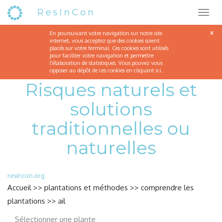
ResInCon
C'est le mois de faire les semis: laitue brune d'hiver
×
En poursuivant votre navigation sur notre site
internet, vous acceptez que des cookies soient
placés sur votre terminal. Ces cookies sont utilisés
pour faciliter votre navigation et permettre
l'élaboration de statistiques. Vous pouvez vous
opposer au dépôt de ces cookies en cliquant
ici
.
Risques naturels et
solutions
traditionnelles ou
naturelles
resincon.org
Accueil
>>
plantations et méthodes
>>
comprendre les
plantations
>>
ail
Sélectionner une plante