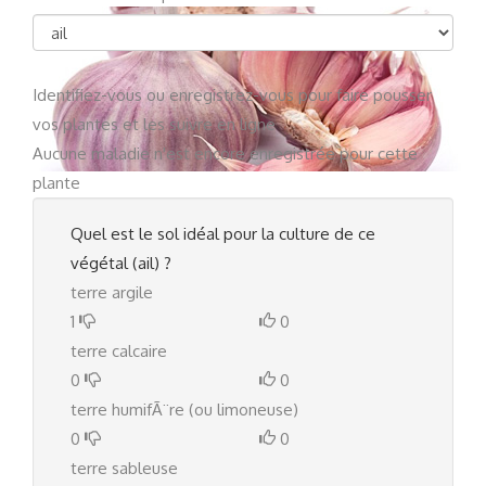
Identifiez-vous
ou
enregistrez-vous
pour faire pousser
vos plantes et les suivre en ligne
Aucune maladie n'est encore enregistrée pour cette
plante
Quel est le sol idéal pour la culture de ce
végétal (ail) ?
terre argile
1
0
terre calcaire
0
0
terre humifÃ¨re (ou limoneuse)
0
0
terre sableuse