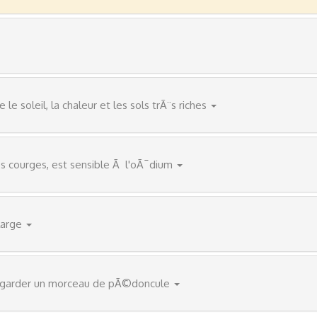
e soleil, la chaleur et les sols trÃ¨s riches
s courges, est sensible Ã l'oÃ¯dium
large
en garder un morceau de pÃ©doncule