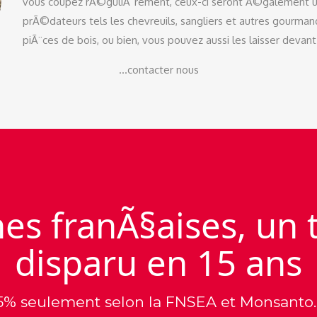
vous coupez rÃ©guliÃ¨rement, ceux-ci seront Ã©galement ut
prÃ©dateurs tels les chevreuils, sangliers et autres gourma
piÃ¨ces de bois, ou bien, vous pouvez aussi les laisser devant
...contacter nous
s franÃ§aises, un t
disparu en 15 ans
5% seulement selon la FNSEA et Monsanto..