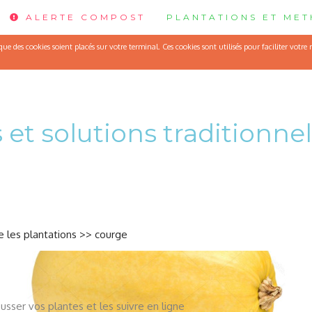
ALERTE COMPOST
PLANTATIONS ET ME
C'est le mois de faire les semis: laitue pommÃ©e
e des cookies soient placés sur votre terminal. Ces cookies sont utilisés pour faciliter votre
 et solutions traditionnel
 les plantations
>>
courge
usser vos plantes et les suivre en ligne