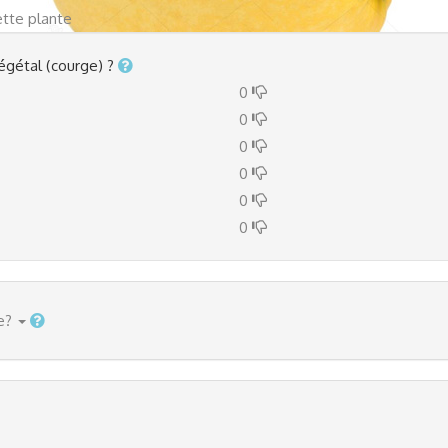
ette plante
végétal (courge) ?
0
0
0
0
0
0
e?