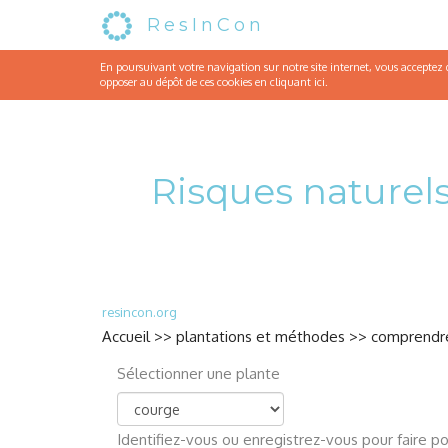
ResInCon
En poursuivant votre navigation sur notre site internet, vous acceptez qu
opposer au dépôt de ces cookies en cliquant
ici
.
Risques naturels
resincon.org
Accueil
>>
plantations et méthodes
>>
comprendre
Sélectionner une plante
Identifiez-vous
ou
enregistrez-vous
pour faire po