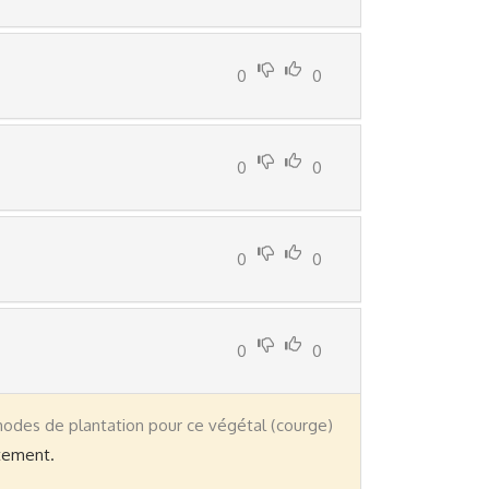
0
0
0
0
0
0
0
0
odes de plantation pour ce végétal (courge)
tement.