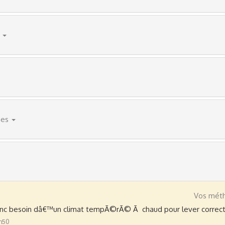
hes
Vos méth
 donc besoin dâ€™un climat tempÃ©rÃ© Ã chaud pour lever correc
3h50