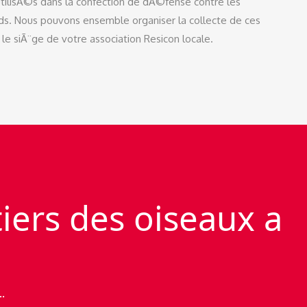
ilisÃ©s dans la confection de dÃ©fense contre les
nds. Nous pouvons ensemble organiser la collecte de ces
 le siÃ¨ge de votre association Resicon locale.
iers des oiseaux a
.