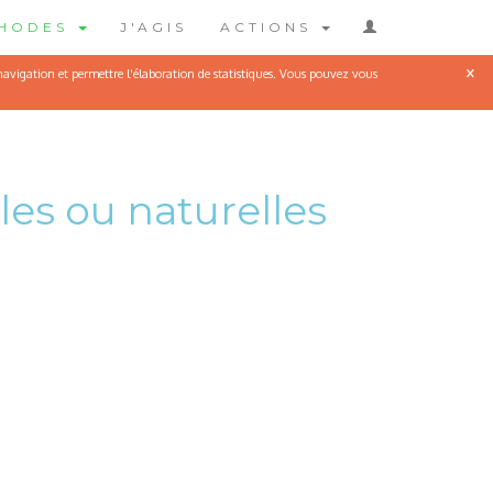
THODES
J'AGIS
ACTIONS
×
 navigation et permettre l'élaboration de statistiques. Vous pouvez vous
les ou naturelles